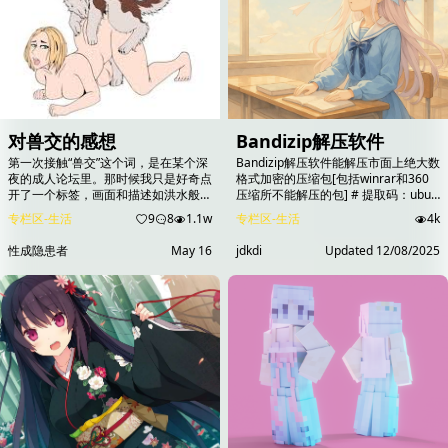
对兽交的感想
Bandizip解压软件
第一次接触“兽交”这个词，是在某个深
Bandizip解压软件能解压市面上绝大数
夜的成人论坛里。那时候我只是好奇点
格式加密的压缩包[包括winrar和360
开了一个标签，画面和描述如洪水般涌
压缩所不能解压的包] # 提取码：ubuz
来，带着强烈的禁忌感和原始的冲击
提取码：muZH 提取码：zeih
专栏区-生活
9
8
1.1w
专栏区-生活
4k
力。起初是震惊、排斥，甚至生理上的
#njT6oWaj7g4ATCvFyeMZR9uTt5BKN
不适——人类怎么能和动物发生那样的
无解压密码电脑自带的就可解压...
性成隐患者
May 16
jdkdi
Updated
12/08/2025
关系？但随着时间推移，我开始尝试理
解这种欲望的根源，也在一些独立RPG
游戏中亲身“体验”了类似剧情。那些游
戏如《Zookeeper Mission》或
《Animal Trail》系列，把...