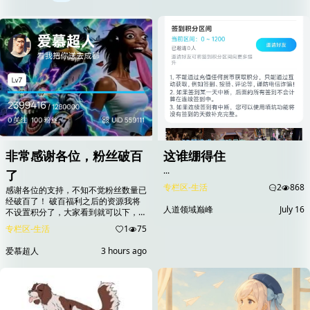
非常感谢各位，粉丝破百
这谁绷得住
...
了
专栏区-生活
2
868
感谢各位的支持，不知不觉粉丝数量已
经破百了！ 破百福利之后的资源我将
人道领域巅峰
July 16
不设置积分了，大家看到就可以下，点
个关注点赞就行，积分够多了 之后还
专栏区-生活
1
75
会给大家分享更多黄油❤️...
爱慕超人
3 hours ago