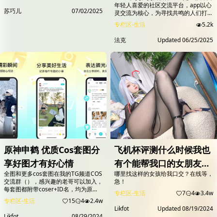
v5.74.1免礼物私聊去更新
年轻人喜爱的社区交流平台，app以心
苏巧儿
07/02/2025
灵交流为核心，为寻找共鸣的人们打造
一个自由表达的空间。这款应用让用户
专栏区-生活
5.2k
能够跨越地域、年龄、性别等界限，与
志同道合的人建立深厚的联系。在这
法克
Updated
06/25/2025
里，你可以分享自己的生活点滴，倾诉
内心的烦恼，也可以找到懂你的人，分
享彼此的喜怒哀乐。 Soul致力于打造
一个纯净的社交环境，让用户能够在这
里找到真正的朋友。Soul国际版通过
独...
原神申鹤 优质Cos套图分
飞机杯评测什么时候我也
享好图才有好心情
有个能帮我口的女朋友口
全图和更多cos套图在我的TG频道COS
哪里找这样的女孩给我口交？在线等，
交杯使用体验报告刺激偏
交流群（），感兴趣的老哥可以加入，
急！
低触感慢玩舒适
每套图都附带coser+ID名，均为原
专栏区-生活
7
4
3.4w
图，可提供网盘。...
专栏区-生活
15
4
2.4w
Likfot
Updated
08/19/2024
Likfot
08/29/2024