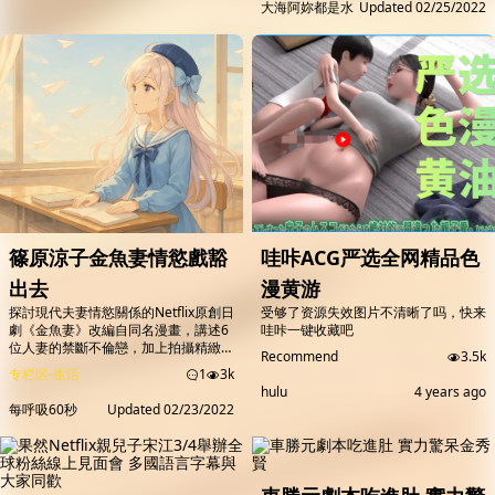
週正式殺青，町田啓太在拍最後一幕前
大海阿妳都是水
Updated
02/25/2022
天（24日）直接在名古屋街頭將他逮
開玩笑說：「真想花5年來拍攝。」有
捕。 田中聖自從2013年退出KAT-TUN
趣的是，有一場戲碼是安達很睏並揉眼
後，就另組樂團繼續活動，2017年5月
睛的樣子，卻被風間導演指出：「應該
因持有大麻在涉谷街頭以現行犯身份被
是要表現出很睏，你怎麼一副想哭的樣
逮補，雖然當然以不起訴...
子！」感受到赤楚衛二...
篠原涼子金魚妻情慾戲豁
哇咔ACG严选全网精品色
出去
漫黄游
探討現代夫妻情慾關係的Netflix原創日
受够了资源失效图片不清晰了吗，快来
劇《金魚妻》改編自同名漫畫，講述6
哇咔一键收藏吧
位人妻的禁斷不倫戀，加上拍攝精緻、
Recommend
3.5k
充滿戲劇張力，一推出便引起網友熱烈
专栏区-生活
1
3k
討論，亦搶占日本、香港Netflix平台收
hulu
4 years ago
視榜第一、台灣榜上第二。 該劇以
每呼吸60秒
Updated
02/23/2022
「金魚妻」、「外包妻」、「便當
妻」、「陪跑妻」、「頭痛妻」和「改
裝妻」6位圍繞在豪華公寓生活的人妻
出軌事件，其中又以48歲女星篠原涼
子的金魚妻貫穿主線，談論人妻遭婚姻