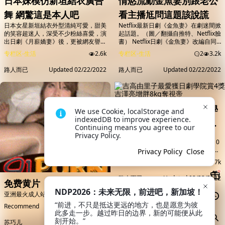
日本妹模仿新垣結衣廣告
情慾流動金魚妻別跟老公
度掀起討論。 孟美...
追著跑嗎。」...
舞 網驚這是本人吧
看主播尪問這題該說謊
日本女星新垣結衣外型清純可愛，甜美
Netflix最新日劇《金魚妻》在劇迷間掀
的笑容超迷人，深受不少粉絲喜愛，演
起話題。（圖／翻攝自推特、Netflix臉
出日劇《月薪嬌妻》後，更被網友譽為
書） Netflix日劇《金魚妻》改編自同
「國民老婆」，但去年5月宣布和日本
名人氣漫畫，描述6名人妻跨越道德底
专栏区-生活
2.6k
专栏区-生活
2
3.2k
男星星野源結婚後，讓大批男粉絲瞬間
線，發展禁斷不倫戀的故事，劇中畫面
「失婚」。而近期日本有一位18歲女
情慾流動，鹹濕尺度讓不少劇迷看得臉
路人而已
Updated
02/22/2022
路人而已
Updated
02/22/2022
高中生，因長相激似新垣結衣，神還原
紅心跳。主播劉芯彤看完也發文分享心
新垣結衣剛出道時曾拍攝過巧克力棒廣
得，她誠心建議「最好不要跟老公一起
告，掀起網友熱烈討論。 這名住在日
看！」因為劇中女性對婚姻的想法「根
本愛知縣的女學生，目前就讀高中3年
本超寫實」。 金魚妻火辣熱播中。
級，因為長相神似新垣結衣，特意在
（圖／翻攝自藤森慎吾推特）...
吉高由里子最愛獲日劇學
We use Cookie, localStorage and 
「TikTok」取了...
indexedDB to improve experience. 
院賞4獎 吉澤亮增胖8kg
Continuing means you agree to our 
吉澤亮（左圖）和吉高由里子分別以
Privacy Policy.
奪視帝
《直衝青天》、《最愛》拿下「第110
屆THE TELEVISION日劇學院賞」最佳
Privacy Policy
Close
男、女主角。（翻攝自thetv.jp） 吉高
专栏区-生活
2.7k
由里子主演日劇《最愛》由《我要準時
下班》《MIU404》團隊製作，播出後
路人而已
Updated
02/22/2022
免费黄片
好評不斷，在「第110屆THE
TELEVISION日劇學院賞」獲最佳作
NDP2026：未来无限，前进吧，新加坡！
亚洲最火成人站，91Porn正式上线！
品、最佳女主角、最佳劇本及最佳導演
“前进，不只是抵达更远的地方，也是愿意为彼
Recommend
3.1k
4獎項，成為本屆大贏家。最佳男主角
此多走一步。越过昨日的边界，新的可能便从此
則由NHK大河劇《直...
刻开始。”

苏巧儿
02/22/2022