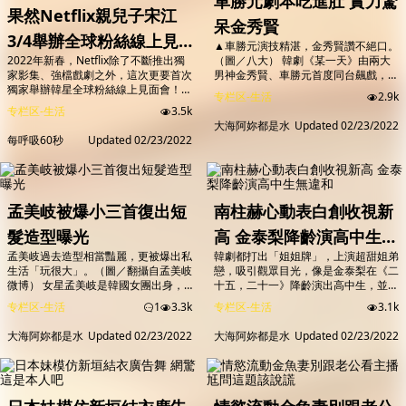
車勝元劇本吃進肚 實力驚
禁錮，最...
果然Netflix親兒子宋江
呆金秀賢
3/4舉辦全球粉絲線上見
▲車勝元演技精湛，金秀賢讚不絕口。
2022年新春，Netflix除了不斷推出獨
（圖／八大） 韓劇《某一天》由兩大
面會 多國語言字幕與大家
家影集、強檔戲劇之外，這次更要首次
男神金秀賢、車勝元首度同台飆戲，金
同歡
獨家舉辦韓星全球粉絲線上見面會！被
秀賢對前輩車勝元演技讚不絕口，「他
专栏区-生活
2.9k
韓媒譽為是「Netflix兒子」、且在《喜
像是把劇本都吃進肚子裡消化吸收，表
专栏区-生活
3.5k
歡的話請響鈴》與《Sweet Home》中
演非常自然。」但車勝元對於導演使用
大海阿妳都是水
Updated
02/23/2022
都圈粉無數的男星宋江，將於3/4(五)
長鏡頭拍攝手法，透露些許哀怨：「吃
每呼吸60秒
Updated
02/23/2022
台灣時間晚上七點，在旗下YOUTUBE
盡苦頭！」、「對於長鏡頭感到憤怒
頻道THE SWOON進行直播，觀眾不需
啊」。 ▲《某一天》首集中，金秀賢
購買門票，直播同時還會提供繁體中文
一夜間成了殺人凶手。（圖／八大）
等多種語言字幕，讓全球粉絲零時差同
《某一天》中，替金秀賢擔任辯護律師
歡，一窺宋江的...
的車勝元，談到他...
孟美岐被爆小三首復出短
南柱赫心動表白創收視新
髮造型曝光
高 金泰梨降齡演高中生無
孟美岐過去造型相當豔麗，更被爆出私
韓劇都打出「姐姐牌」，上演超甜姐弟
違和
生活「玩很大」。（圖／翻攝自孟美岐
戀，吸引觀眾目光，像是金泰梨在《二
微博） 女星孟美岐是韓國女團出身，
十五，二十一》降齡演出高中生，並攜
靠著選秀節目在中國走紅，原先擁有一
手小三歲的南柱赫談起青澀戀愛，收視
专栏区-生活
1
3.3k
专栏区-生活
3.1k
大票粉絲，不料孟美岐在去年被爆料介
率奪下同時段冠軍，女神朴敏英也跟小
入音樂製作人陳令韜的感情，淪為小
八歲的宋江，在新劇中有不少火花。
大海阿妳都是水
Updated
02/23/2022
大海阿妳都是水
Updated
02/23/2022
三，讓她被網友罵爆，因此暫時息影、
圖／翻攝自米兔的韩流生活 微博 韓劇
消失在螢光幕前。而近日孟美岐接拍新
《二十五，二十一》：「讓我上車，妳
電影《我心飛揚》上演運動選手奪冠的
想上車的話，就先為在社區裡張揚我面
故事，終於頂著短髮出席宣傳活動現
試落選，讓我丟臉的事道歉，現在我哪
場，樸素的風格和往日大不相同，也再
有時間跟你道歉啊，你沒看到我被他們