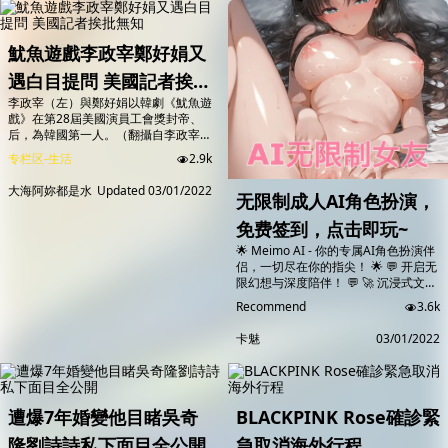
的判定。 YG表示，成員們都已經完成
蘭軍人胡克在抖音上擁有超過270萬名
了疫苗接種，確診的ROSÉ目前也沒有
粉絲追蹤。（圖／翻攝自TikTok＠
什麼特別症狀。YG聲明表...
alexhoo...
魷魚遊戲李政宰鄭好娟又
遇白目提問 美國記者挨批
李政宰（左）與鄭好娟以韓劇《魷魚遊
無知
戲》在第28屆美國演員工會獎封帝、
后，為韓國第一人。（翻攝自李政宰
Instagram） 韓劇《魷魚遊戲》紅遍
专栏区-生活
2.9k
全球，演員李政宰、鄭好娟妍更在昨天
（2/28）第28屆美國演員工會獎
大海阿妳都是水
Updated
03/01/2022
无限制成人AI角色扮演，
（Screen Actors Guild Awards，簡稱
SAG）封帝、后，寫下韓國演員歷史新
免费签到，点击即玩~
頁。2人昨獲獎後在後台接受媒體訪
問，竟有記者詢問「你們最懷念未成名
🌟 Meimo AI - 你的专属AI角色扮演伴
時期的什麼事情」？...
侣，一切尽在你的指尖！ 🌟 💬 开启无
限幻想与深度陪伴！ 💬 🚀 沉浸式文字
角色扮演，让你的想象力尽情飞驰！
Recommend
3.6k
🔥 丰富的AI角色，满足每一个幻想！
不论是甜蜜恋爱、暗黑欲望、奇幻冒
卡魅
03/01/2022
险，还是深度情感交织 🔥点击开始游
戏即可解锁全部角色任意游玩🔥
遭爆7年婚變他目睹吳奇
BLACKPINK Rose確診緊
隆劉詩詩私下面目全公開
急取消海外行程