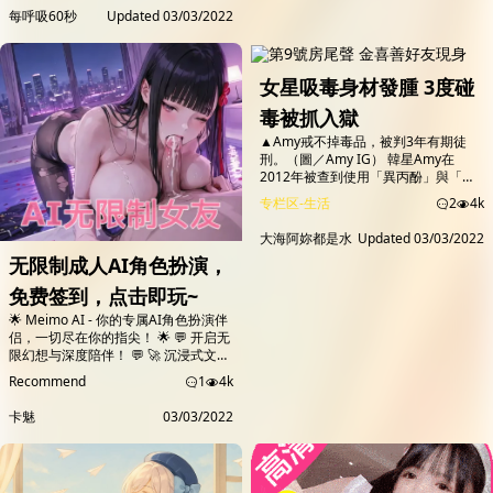
率再創新高，登上有線電視韓劇榜之
每呼吸60秒
Updated
03/03/2022
首；根據AGB尼爾森昨(2日)收視調
查，《第9號房》在有線電視4歲以上
收視0.96、分眾35-44歲女性族群衝上
1.10，除搶下同時段韓劇冠軍，更是當
女星吸毒身材發腫 3度碰
天全日韓劇榜第一。 ▲宋允兒現身客...
毒被抓入獄
▲Amy戒不掉毒品，被判3年有期徒
刑。（圖／Amy IG） 韓星Amy在
2012年被查到使用「異丙酚」與「唑
吡坦」，遭判有期徒刑8個月、緩刑2
专栏区-生活
2
4k
年，結果2014年再被發現違法使用
「唑吡坦」，最後被罰款、強制驅逐出
大海阿妳都是水
Updated
03/03/2022
境5年，她於2021年才回到韓國，回韓
无限制成人AI角色扮演，
後又三度吸毒，近日被判有期徒刑3
年。 ▲Amy過去是嬌小可愛型女星。
免费签到，点击即玩~
（圖／Amy IG） Amy分別在2012、
2014年吸毒遭演藝界封殺，...
🌟 Meimo AI - 你的专属AI角色扮演伴
侣，一切尽在你的指尖！ 🌟 💬 开启无
限幻想与深度陪伴！ 💬 🚀 沉浸式文字
角色扮演，让你的想象力尽情飞驰！
Recommend
1
4k
🔥 丰富的AI角色，满足每一个幻想！
不论是甜蜜恋爱、暗黑欲望、奇幻冒
卡魅
03/03/2022
险，还是深度情感交织 🔥点击开始游
戏即可解锁全部角色任意游玩🔥