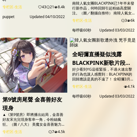
南韓人氣女團BLACKPINK已1年半未發
专栏区-生活
43
21
8.4k
行新作品，何時回歸引起粉絲高度關
注。（圖／翻攝自推特） 南韓人氣女
puppet
Updated
04/10/2022
團BLACKPINK在全球擁有大批粉絲，
专栏区-生活
3
6k
每每推出新作品總能造成轟動，不過他
們在2020年推出專輯《THE ALBUM》
每呼吸60秒
Updated
03/03/2022
後，已1年半未發行新作品，何時回歸
引起粉絲高度關注。不過，昨（2）日
隸屬YG娛樂旗下的「The Black
Label」女星Somi在直播時卻意外洩露
BLACKPI...
全昭彌直播疑似洩露
BLACKPINK新歌片段網
好少看到YG這樣緊張，不過火速出擊
友認出Jennie獨特嗓音
的行為也讓人感覺到：BLACKPINK的
YG火速實施全網刪除
回歸應該是真的不遠了！ 全昭彌3月2
日通過IG直播，第一次公開自己在所
专栏区-生活
4.1k
屬社The Black Label裡的工作室。 直
播時因為外面有聲音，全昭彌出門一探
每呼吸60秒
Updated
03/03/2022
第9號房尾聲 金喜善好友
究竟時打開了其他工作室的房門，瞬間
傳出一段歌曲錄音。 雖然全昭彌立即
現身
關上門，但還是有很多人根據這短短3
秒音源認出：一位女生唱著「No，
▲《第9號房》即將播出結局，金喜善
you can't take...
好友宋允兒現身客串一角，令粉絲瘋
狂。（圖 / 八大） 美魔女金喜善魅力
在台發威！由金喜善和金海淑主演的八
专栏区-生活
7
4.5k
大戲劇台熱播韓劇《第9號房》，收視