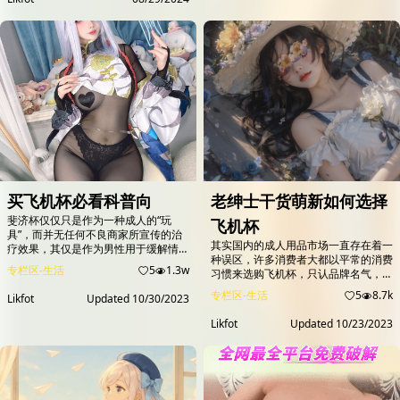
买飞机杯必看科普向
老绅士干货萌新如何选择
斐济杯仅仅只是作为一种成人的“玩
飞机杯
具”，而并无任何不良商家所宣传的治
其实国内的成人用品市场一直存在着一
疗效果，其仅是作为男性用于缓解情绪
种误区，许多消费者大都以平常的消费
的一种工具。因此，我们大可不必对此
专栏区-生活
5
1.3w
习惯来选购飞机杯，只认品牌名气，而
话题捻神捻鬼，在合适的场合下正确、
少有深入产品本身，盲目追捧那些广告
适度的使用斐济杯，反而能达到舒缓心
专栏区-生活
5
8.7k
Likfot
Updated
10/30/2023
打得响亮的品牌，导致错过了不少物美
情、释放性冲动、防止前列腺炎等疾病
价廉的好产品。 其实，由于商品的特
的作用。由此，对斐济杯的正确看待和
Likfot
Updated
10/23/2023
殊性，许多品牌是无法在国内有效推广
认知，恰恰是表达对男性健康领域的关
的，一些名不见传的品牌虽也能做出令
注。
人耳目一新的产品，不仅体验上比某些
粪作更佳，而且性价比往往比大品牌更
高，诚意更足，但因为缺乏宣传而没有