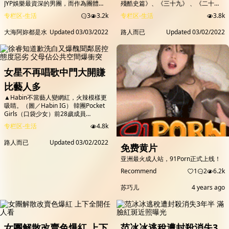
JYP娛樂最資深的男團，而作為團體內
殘酷史篇》、《三十九》 、《二十
唯一一位外國人的泰國籍成員尼坤
五，二十一》三部叫好叫座的人氣韓劇
专栏区-生活
3
3.2k
专栏区-生活
3.8k
（Nickhun），也等到所有人退伍後，
之後，2/28起每週一二晚上10點半將
再以2PM的名義帶著新專輯回歸樂
獨家與韓國同天上線播出由安孝燮、金
大海阿妳都是水
Updated
03/03/2022
路人而已
Updated
03/02/2022
壇。不料，向來以精緻臉蛋而被粉絲封
世正主演的辦公室甜寵劇《社內相
為「泰國王子」的尼坤，日前竟突然曝
親》。在該劇上月25日所舉行的新戲
光曬得全臉黝黑、冒出鬍渣的大叔模
記者會上，安孝燮坦言為詮釋高冷霸氣
樣，掀起一片熱議。 尼坤新電影的造
總裁忙著自我洗腦，努力成為一個超自
型引起粉絲熱議。（圖／翻攝自IG）
戀的人；薛仁雅對於二度與金世正合作
女星不再唱歌中門大開賺
尼坤為新片造型...
感到非常開心，...
比藝人多
▲Habin不當藝人變網紅，火辣模樣更
吸睛。（圖／Habin IG） 韓團Pocket
Girls（口袋少女）前28歲成員
Habin，在團體解散後改當網紅，除了
专栏区-生活
4.8k
接拍也會直播與粉絲互動，時常於IG
分享辣尺度照片的她，吸引32萬粉絲
路人而已
Updated
03/02/2022
免费黄片
追蹤，魅力無法擋，「賣姿色不賣身」
知名度遠勝過藝人時期。 ▲Habin有顏
亚洲最火成人站，91Porn正式上线！
有身材。（圖／Habin IG） Pocket
Girls於2015年發片出道，以性感...
Recommend
1
2
6.2k
苏巧儿
4 years ago
女團解散改賣色爆紅 上下
范冰冰逃稅遭封殺消失3