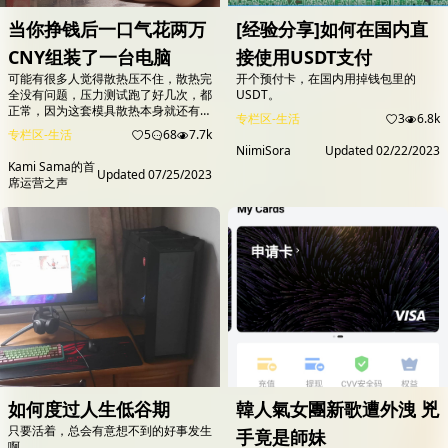
当你挣钱后一口气花两万
[经验分享]如何在国内直
CNY组装了一台电脑
接使用USDT支付
可能有很多人觉得散热压不住，散热完
开个预付卡，在国内用掉钱包里的
全没有问题，压力测试跑了好几次，都
USDT。
正常，因为这套模具散热本身就还有余
专栏区-生活
3
6.8k
量。 机箱以后装机会用，所以没有浪
专栏区-生活
5
68
7.7k
费。 BV1ia411q7ED...
NiimiSora
Updated
02/22/2023
Kami Sama的首
Updated
07/25/2023
席运营之声
如何度过人生低谷期
韓人氣女團新歌遭外洩 兇
只要活着，总会有意想不到的好事发生
手竟是師妹
啊