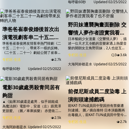
每呼吸60秒
Updated
02/25/2022
首集的4.4％一口氣飆升至7.4％，再創
新高。 該集一開頭有亮點，孫藝真、
田美都、金芝賢3位閨蜜坐沙發上討論
要到海外旅遊，金芝賢率先提議到台
灣，更直呼「聽說台灣超棒的」，孫藝
野田妹遭襲胸畫面刪除 交
真聽到...
準爸爸崔泰俊婚後首次出
響情人夢作者證實我看了
演電視劇客串二十五二十
日本暢銷少女漫畫《交響情人夢》，描
也不舒服
準爸爸崔泰俊將友情客串熱門韓劇《二
述一位天才又冷酷的音樂家遇上熱愛音
一為劇情帶來反轉的人物
十五，二十一》，帶來不一樣的反轉。
樂的開朗女主角野田妹，2人也從互相
《二十五，二十一》劇組公開了崔泰俊
看不順眼到擦出愛火，翻拍成日劇後再
专栏区-生活
3
3.6k
的客串劇照，他坐在飛機內，扭頭看向
度翻紅，更把主角群上野樹里、玉木
专栏区-生活
2.7k
後排的某人，到底看的是誰呢，不禁讓
宏、瑛太推向事業高峰。事隔21年，
大海阿妳都是水
Updated
02/25/2022
我們好奇了。 其他的幾張劇照裡，崔
去年9月推出新裝版，不過卻有眼尖粉
每呼吸60秒
Updated
02/25/2022
泰俊和女主角金泰希一同出鏡，穿著針
絲發現，其中一幕野田妹遭襲胸的畫面
織衫搭配白色襯衣，身邊的金泰璃也是
被改掉了，作者二之宮知子也證實，坦
同樣的裝扮，她轉頭看向他，露出了微
言「連我自己看了都不舒服！」 2021
笑，不一樣的氛圍再次刺激著觀眾們的
年9月《交響情人夢》推出新裝版，在
電影30歲處男殺青同居有
心。 崔泰俊到底會以怎樣的角色亮相
其中一幕，千...
前傑尼斯成員二度染毒 上
呢，雖然我們還無...
夠甜
演街頭逮捕戲碼
▲《如果30歲還是處男，似乎就能成
前KAT-TUN成員田中聖因持有禁藥遭
為魔法師》電影中，安達（左）跟黑澤
到逮捕。 圖／摘自推特 日本演藝圈再
更甜蜜。（圖／車庫娛樂） 赤楚衛二
出毒藝人，前KAT-TUN成員田中聖今
攜手町田啓太主演的熱門日劇《如果
专栏区-生活
2.5k
天傳出被愛知縣警方以違反「毒品取締
30歲還是處男，似乎就能成為魔法
专栏区-生活
2.7k
法」逮捕，報導指出他被懷疑在1月30
師》（簡稱：櫻桃魔法）電影版拍攝2
大海阿妳都是水
Updated
02/25/2022
日於名古屋市內的飯店內藏有禁藥，今