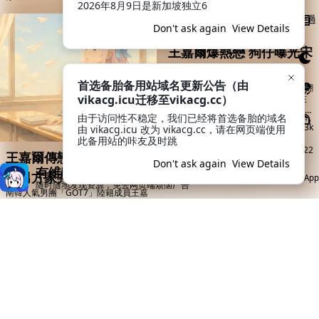
2026年8月9日是新加坡独立6
Don't ask again
View Details
王嘉爾爆熱戀 狗仔曝光宋
雨琦過夜片
首选备胎备用站域名更新公告（由
中國狗仔拍到兩人疑似過夜。（圖／翻
vikacg.icu迁移至vikacg.cc）
攝自攝影劉大錘微博） 近年來許多在
韓國出道的中國藝人回中國發展，其中
由于访问性不稳定，我们已经将首选备胎的域名
韓團GOT7成員王嘉爾與(G)I-DLE出身
专栏区-生活
3k
由 vikacg.icu 改为 vikacg.cc，请在网页端使用
的宋雨琦，回去中國娛樂圈發展後吸引
此备用站的咔友及时跳
不少粉絲，兩人也經常在綜藝節目中相
每呼吸60秒
Updated
02/22/2022
王嘉爾傳戀愛ING宋雨琦
遇，沒想到今（22）日卻爆出戀情，
Don't ask again
View Details
中國狗仔拍到宋雨琦疑似到男方家過
有维咔App就够了
進男方家共度春宵手捧玫
Open App
夜。 中國知名狗仔「攝影劉大錘」22
随时随地发现资源，免去网页端烦恼广告
日PO出最新照片，透露自己近日拍到
南韓人氣男團「GOT7」陸籍成員王嘉
瑰花離開
宋雨琦回到飯店後，立刻被王嘉爾的司
爾，結束與經紀公司JYP娛樂的合約
機接...
後，將演藝事業重心移往大陸，感情備
受外界關注的他，如今爆出與女星宋雨
专栏区-生活
2.9k
琦擦出愛火，尤其去年11月更被拍到
進出男方家中過夜，離開時還抱著3朵
每呼吸60秒
Updated
02/22/2022
玫瑰花，疑似戀愛ING。 根據陸媒爆
料，宋雨琦被助理從飯店開車載到王嘉
爾住家社區，兩人疑似共度一晚，隔
天，王嘉爾看似有意掩人耳目，先派司
機到飯店接女方助理，再返回王嘉爾家
子瑜2年前影片突瘋傳 網
女星遭騙3千萬 凶手竟是
中把宋雨琦接走，...