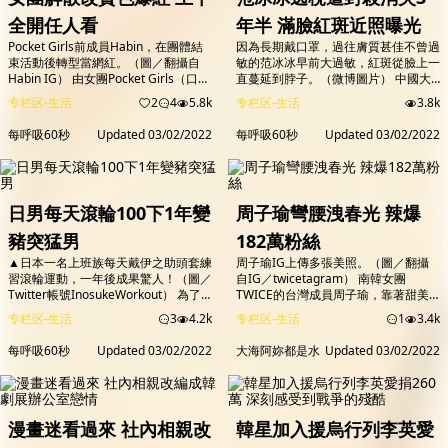
全開任人看
年半 滿臉紅斑近照曝光
Pocket Girls前成員Habin，在團體結
因為長期戴口罩，過往膚質甚佳不曾過
束活動後轉型當網紅。（圖／翻攝自
敏的范冰冰早前大過敏，紅斑從臉上一
Habin IG） 由女團Pocket Girls（口袋
直蔓延到脖子。（微博圖片） 中國大
少女）出身的前28歲成員Habin，在團
陸女星范冰冰2018年身陷「陰陽合
专栏区-生活
2
4
5.8k
专栏区-生活
3.8k
體結束活動後轉型當起性感網紅，除了
約」逃稅泥沼遭封殺，3年半來在大小
接平面拍攝外，她還開設個人YouTube
銀幕銷聲匿跡，僅好萊塢動作片
每呼吸60秒
Updated
03/02/2022
每呼吸60秒
Updated
03/02/2022
以及直播與粉絲互動，然而擁有姣好身
《355》得以上映。日前韓媒證實范冰
材的她，也不吝於在IG分享超大尺度
冰將會客串演出韓劇《Insider》，她
的辣照，讓她瞬間在社群爆紅吸引了
日前在微博公開近況，透露自己出差在
32萬粉絲追蹤，「賣姿色不賣身」的
外，因為過敏導致整張臉布滿紅斑，從
性感...
眼睛周圍一直蔓延到脖子，看起來十分
日男每天滾輪100下1年變
周子瑜彎腰洩春光 辣爆
嚇人。 范冰...
豬突猛男
182萬粉絲
▲日本一名上班族每天戴伊之助頭套練
周子瑜IG上傳多張美照。（圖／翻攝
習滾輪運動，一年後成果驚人！（圖／
自IG／twicetagram） 南韓女團
Twitter帳號InosukeWorkout） 為了
TWICE的台灣成員周子瑜，靠著甜美
擁有好身材，鮪魚肚也可以練成肌肉
仙氣外型，獲得美國電影網站TC
专栏区-生活
3
4.2k
专栏区-生活
1
3.4k
男！日本一名男子為了練出動畫《鬼滅
Candler公布「2019全球女星最美臉
之刃》當中「伊之助」的完美身材，一
蛋」排行榜冠軍，她的一顰一笑往往都
每呼吸60秒
Updated
03/02/2022
大海阿妳都是水
Updated
03/02/2022
年前開始在推特上紀錄自己滑滾輪勤練
能引起粉絲暴動，最近TWICE飛往美
健身的過程，經過一年後日前他分享成
國展開巡演，只見子瑜在結束紐約場的
果，原本圓潤的鮪魚肚已經充滿「8塊
演出後，透過社群平台狂PO美照，還
肌」，引起網友熱烈討論！ ▲33歲的
玩起假裝視訊通話，馬上引發網友熱
推主分享一年前決定練習滾輪的...
議。 周子瑜昨（1日）在IG分享...
漫畫迷看過來 社內相親改
韓星加入援烏行列李英愛