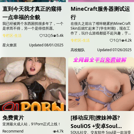
直到今天我才真正的窥得
MineCraft服务器测试运
一点幸福的全貌
行
我已经被两个东西困扰很多年了，一个
在很久之前出了维咔晓雾的MineCraft
是求而不得，另一个是得偿所愿。
Skin后就忙起来了(学生时期)，现在工
作了，玩什么游戏都提不起兴趣，于是
专栏区-生活
12
5
5.4k
打算重启MC服务器重启养老计划，目
专栏区-生活
1
1
4.2k
前基于远古时期写的API接口拿出来用
星火燎原
Updated
08/01/2025
当白名单放行来用，开放给咔友们一起
高校舰队
Updated
07/26/2025
玩。 网页是刚写的，客户端自己随便
拿一个1.21.6版本就能用。
mc.ovofish.com 服务器开启了正版验
证，也开启了白名单 需要用户注册，
然后在侧边栏的游...
免费黄片
[移动应用]撩妹神器?
亚洲最火成人站，91Porn正式上线！
SouliOS +安卓Soul
Recommend
4.7k
SOUL社交、交友软件 Soul是一款深受