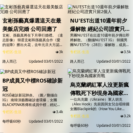
玄彬孫藝真爆選這天在最
NU'EST出道10週年前夕
美飯店完婚 公司回應了
爆解散 經紀公司證實只留
玄彬、孫藝真將在下月舉行婚禮。（達
男團NU'EST在出道10週年前夕傳出即
2個人
志影像） 韓星玄彬和孫藝真合作《愛
將解散。（翻攝NU'EST IG） 韓國男
的迫降》擦出火花，去年元旦大方認愛
團NU'EST今（28日）爆解散，成員與
後，本月宣布與玄彬結婚喜訊，將在下
經紀公司Pledis娛樂的合約將於3月14
专栏区-生活
3k
专栏区-生活
3.5k
月於首爾舉行非公開婚禮，但沒公開確
日到期，僅黃旼炫、白虎2位留下，隊
切日期，而今（28日）韓媒報導，小
長JR、REN與ARON不予續約，Pledis
路人而已
Updated
03/01/2022
路人而已
Updated
03/01/2022
倆口會在3月30日舉行婚禮，對此，經
娛樂已發表聲明確認，3月將發行的新
紀公司也回應了。 據韓媒《JTBC》報
專輯是成員們以Pledis藝人所進行的最
導，玄彬、孫藝真將於3月30日，在首
後官方活動，由於即將迎接NU'EST出
爾的格蘭德華克山莊（WALKER
道10週年，今傳出解散新聞讓許多粉...
BP成員又中標ROS確診新
HILL）舉行戶外婚禮，由於是非公開
烏克蘭網紅軍人沒更新瘋
形式...
冠
傳戰死下秒現身為國家而
ROSÉ確診新冠肺炎。（圖／翻攝自
一位烏克蘭（Ukraine）軍人胡克
IG） 南韓演藝圈確診連環爆，女團
戰
（Alex Hook）先前因與女兒合唱韓國
BLACKPINK再傳有成員中標，經紀公
女團Blackpink的《How You Like
司YG宣布ROSÉ確診新冠肺炎，是在要
专栏区-生活
3.4k
That》，意外在網路上暴紅，吸引許
出國前接受檢驗時驗出陽性，因此取消
专栏区-生活
3.2k
多粉絲追蹤，自從烏俄開戰後，胡克已
了出國行程。這也是繼Lisa之後，
每呼吸60秒
Updated
03/01/2022
多天沒有更新影片，讓許多粉絲擔心他
BLACKPINK再有成員確診。除了ROSÉ
每呼吸60秒
Updated
03/01/2022
是否遭遇不測。28日，胡克終於上傳
確診之外，其他三名成員皆收到了陰性
了新影片，並更新自己的近況。 烏克