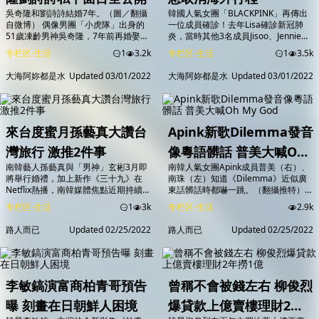
吳奇隆和劉詩詩結婚7年。（圖／翻攝
韓國人氣女團「BLACKPINK」再傳出
自微博） 偶像男團「小虎隊」出身的
一位成員確診！去年Lisa確診新冠肺
51歲凍齡男神吳奇隆，7年前再婚娶走
炎，當時其他3名成員Jisoo、Jennie、
因夯劇《步步驚心》結緣的大陸女星劉
Rose的PCR採檢，結果出爐都是陰
专栏区-生活
1
3.2k
专栏区-生活
1
3.5k
詩詩，兩人育有1子「步步」。然而近
性。而今天經紀公司YG娛樂宣布，
日有大陸狗仔以漫畫形式暗指兩人婚
Rose確診新冠肺炎。 根據韓國多家媒
大海阿妳都是水
Updated
03/01/2022
大海阿妳都是水
Updated
03/01/2022
變，還有網友爆料將官宣離婚，為此吳
體報導，Rose原本計畫於28日出國，
奇隆、劉詩詩27日共同發聲駁斥，強
按規定進行PCR檢測後，結果呈陽性，
調「我們一直都很好」。近日又有網友
原定行程因此緊急取消，經紀公司也透
分享巧遇兩人的經歷，私下互動全曝光
露，其他三名成員Jisoo、Jennie、Lisa
掀起熱議。 大陸狗仔「吃瓜少女張小
的...
來台度蜜月孫藝真大讚台
Apink新歌Dilemma發音
寒」25日在微...
灣旅行 激推2件事
像粵語髒話 普美大喊Oh
南韓藝人孫藝真與「男神」玄彬3月即
南韓人氣女團Apink成員普美（右）、
My God
將舉行婚禮，加上新作《三十九》在
南珠（左）知道《Dilemma》近似廣
Netflix熱播，南韓媒體焦點近期持續鎖
東話髒話時都嚇一跳。（翻攝推特）
定在孫藝真身上。昨（23日）播出的
南韓人氣女團Apink近日推出十週年紀
专栏区-生活
1
3k
专栏区-生活
2.9k
《三十九》第3集，孫藝真在劇中大推
念專輯《Horn》，帶著主打歌
到台灣旅行，還特別提到小籠包、打高
《Dilemma》強勢回歸，但因歌詞發
路人而已
Updated
02/25/2022
路人而已
Updated
02/25/2022
爾夫球，讓台灣影迷相當驚喜，還有人
音跟廣東話髒話相近在香港引起討論
建議「迫降CP」到台灣度蜜月，大啖
潮，成員普美得知後則在線上簽名會上
美食。 韓劇《三十九》描述3名年近40
大喊「Oh My God」。 韓團Apink帶著
閨密的友情，由準新娘孫藝真、田美
新歌《Dilemma》回歸人氣爆棚，
都、金智賢主演，也是孫藝真首度和因
《Dilemma》英文...
李敏鎬演富商柏青哥預告
曾稱不會被錢左右 柳俊烈
《機智醫生...
曝 刻畫在日朝鮮人困境
爆貸款上億賣樓理財2年