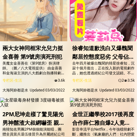
兩大女神同框宋允兒力挺
徐睿知道歉洗白又爆醜聞
金喜善 第9號房演死刑犯
鄰居控態度惡劣 父母佔公
美魔女金喜善在《第9號房》扮演律
去年四月被爆出醜聞的韓星徐睿知，沉
共空間爆衝突
師。（圖／八大電視提供） 由金喜善
寂十個月復出，正在投入新的電視劇作
和金海淑主演的八大戲劇台熱播韓劇
品，她也透過經紀公司發文認錯。不過
《第9號房》收視率再創新高，登上有
有韓國媒體爆料，去年徐睿知父母和鄰
专栏区-生活
3.6k
专栏区-生活
2
3.5k
線電視韓劇榜之首，近期劇情將迎接最
居爆發停車糾紛，還占用公共空間，讓
後高潮，不僅主演間的劇情線受到劇迷
鄰居直呼四年來超痛苦。 圖／翻攝自
大海阿妳都是水
Updated
03/03/2022
大海阿妳都是水
Updated
03/03/2022
期待，與金喜善有20年交情的宋允
yeaji_on_top ig 韓星徐睿知：「愛卿們
兒，也力挺閨密特別演出「死刑犯」，
所言甚是，皇室的安定是建立在後繼有
兩大女神同框讓外界期待。 飾演反派
人。」 霸氣女皇風範，徐睿知靠著高
角色的李璟榮，曾經與李英愛合作經典
冷顏值和演技，輕鬆駕馭也是韓國網漫
作品《火花》。（圖／八大電視提供）
公司，相中她拍宣傳片的原因之一，...
2PM尼坤走樣了驚見陽光
金世正繼學校2017後再度
金喜善在《第9號房...
男神鬍渣大叔網嚇歪 親曝
合作薛仁雅自爆2人竟被
南韓知名男團2PM個個能演能唱，團
影音串流平台Netflix，今年強檔韓劇不
轉型內幕
工作人員喊恐龍妹
體全員當兵退伍後晉升為所屬經紀公司
斷，繼推出《氣象廳的人們：社內戀愛