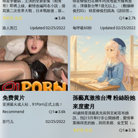
韓星李敏鎬，主演的全新影集《柏青
韓星柳俊烈在兩年內買地蓋大樓再賣
撈1億
哥》即將上線。劇情改編同名小說，描
出，淨賺新台幣1億元以上。（翻攝柳
寫第二次世界大戰，日本戰敗後，留在
俊烈IG） 韓星柳俊烈因為《請回答
日本的朝鮮人成為二等公民，只能靠
1988》一炮而紅，去年與影后全道嬿
专栏区-生活
3.4k
专栏区-生活
1
2.7k
「柏青哥」來翻身，更帶給觀眾「異鄉
合作《人間失格》引起不少討論；今
人」被壓迫的種種無奈，而這段日韓歷
（24日）韓媒爆出他在兩年內，靠買
路人而已
Updated
02/25/2022
每呼吸60秒
Updated
02/25/2022
史糾葛也被再度關注。 圖／翻攝自
賣土地賺取本金2倍以上差價，金額高
YouTube Apple TV 《柏青哥》預告：
達40億韓元（約新台幣1.04億元）以
「你曾經這樣想過嗎？你的人生會變得
上，有網友稱讚他懂得理財，也有網友
怎樣？如果你做出不同選擇？」 韓星
挖出柳俊烈以前受訪時曾表示，「我的
李敏鎬，一襲白色西裝亮相，有別過往
生活不會被錢左右，而是我左右錢的生
溫柔王...
活。」對理財不...
免费黄片
孫藝真激推台灣 粉絲盼她
亚洲最火成人站，91Porn正式上线！
來度蜜月
Recommend
1
3.6k
40歲韓星孫藝真先前與玄彬宣布婚
訊，預計3月舉行非公開婚禮，愛情事
苏巧儿
02/25/2022
業兩得意的她，與田美都、金芝賢（前
譯金智賢）主演的新劇《三十九》上周
专栏区-生活
1
3.3k
開播，不僅順利打入Netflix熱播榜前
10名，23日晚間播出第3集，收視率從