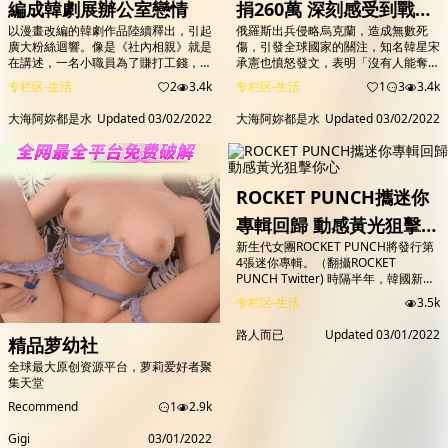
編成韓劇展辦公室戀情
捐260萬 深刻感受到戰爭
以漫畫改編的韓劇作品陸續釋出，引起
俄羅斯出兵侵略烏克蘭，造成無數死
的殘酷
廣大粉絲迴響。像是《社內相親》就是
傷，引發全球國家的關注，知名韓星宋
在講述，一名小職員為了賺打工錢，替
承憲也憤怒發文，表明「沒有人能奪走
千金朋友出席相親活動，沒想到對方竟
這些孩子們的幸福」，呼籲烏俄停戰，
专栏区-生活
2
3.4k
专栏区-生活
1
3
3.4k
然是她的公司執行長；另外，韓劇《優
祈禱世界和平，也貼出一連串照片抨擊
越的一天》，則是一位消防員為了救出
俄羅斯轟炸攻擊的暴行，赤裸裸的呈現
大海阿妳都是水
Updated
03/02/2022
大海阿妳都是水
Updated
03/02/2022
被綁架的女兒，得在24小時內找出連
當地慘況。 除此之外，李英愛也霸氣
環殺人犯。 圖／翻攝自
捐出1億韓元（約新台幣260萬），並
IG@n_a_r_a_k_9 韓劇《社內相親》：
在公開信裡面表示，她的父親曾參與韓
「就用妳那高超的演技，讓我一勞永逸
戰，表明「我身為一名參戰勇士的家
地退出相親市場吧。」 為了賺取80萬
人，比任何人都能深刻感受到戰爭的殘
ROCKET PUNCH攜迷你
醫藥費，小職...
酷」，期盼戰爭趕...
專輯回歸 動感黃光狙擊你
新生代女團ROCKET PUNCH將發行第
心
4張迷你專輯。（翻攝ROCKET
PUNCH Twitter) 時隔半年，韓國新生
代女團ROCKET PUNCH攜第4張迷你
专栏区-生活
3.5k
專輯《YELLOW PUNCH》回歸歌壇，
新專輯是ROCKET PUNCH的「COLOR
路人而已
Updated
03/01/2022
精品萝幼社
COLLECTION」系列作品，以最接近
光線的夢幻黃色氛圍感，展現出在閃耀
全球最大原创资源平台，萝莉爱好者聚
的聚光燈下走秀的滿滿自信感。
集天堂
ROCKET PUNCH是由...
Recommend
1
2.9k
Gigi
03/01/2022