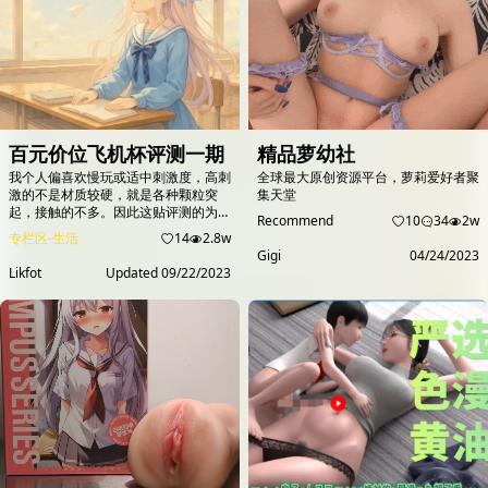
得到足够的关注和认...
百元价位飞机杯评测一期
精品萝幼社
我个人偏喜欢慢玩或适中刺激度，高刺
全球最大原创资源平台，萝莉爱好者聚
激的不是材质较硬，就是各种颗粒突
集天堂
起，接触的不多。因此这贴评测的为一
Recommend
10
34
2w
款慢玩杯子，此类型的杯子能让你牛子
专栏区-生活
14
2.8w
接触内部柔软材质的同时也能体验到通
Gigi
04/24/2023
道的构造，做到又爽又不过度刺激。为
Likfot
Updated
09/22/2023
了帮助大家筛选商品，选购慢玩类型的
飞机杯，主要看材质和通道的设计，在
飞机杯材质的选择上，常见的材质有
TPE、硅胶、TPR等，而慢玩杯子在舒
适性方面则是TPE&gt;果冻软胶&gt;硅
胶&gt;TPR