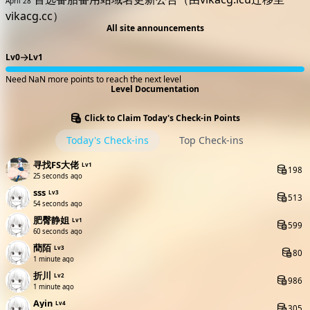
April 28
vikacg.cc）
All site announcements
Lv0
Lv1
Need NaN more points to reach the next level
Level Documentation
Click to Claim Today's Check-in Points
Today's Check-ins
Top Check-ins
寻找FS大佬
Lv1
198
27 seconds ago
sss
Lv3
513
56 seconds ago
肥臀静姐
Lv1
599
1 minute ago
蕳陌
Lv3
80
1 minute ago
折川
Lv2
986
1 minute ago
Ayin
Lv4
305