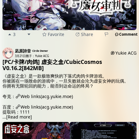
3
Favorite
Share
Comment
凪原詩音
Circle Owner
Yukie ACG
3月21日
圈子：Yukie ACG
[PC/卡牌/肉鸽] 虚妄之盒/CubicCosmos
V0.16.2[842MB]
《虚妄之盒》是一款极致爽快的下落式肉鸽卡牌游戏。
你被困在一场致命的游戏中，一旦失败就会沦为虚妄女神的玩偶。
你拥有无限轮回的能力，能否到达命运的终局？
夸克：
Web links(acg.yukie.moe)
百度：
Web links(acg.yukie.moe)
提取码：1111
...
[Read more]