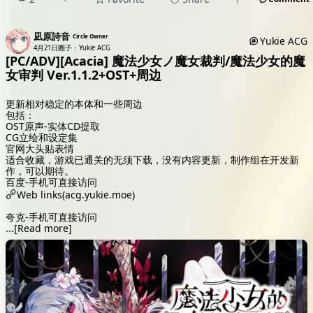
凪原詩音
Circle Owner
Yukie ACG
4月21日
圈子：Yukie ACG
[PC/ADV][Acacia] 魔法少女ノ魔女裁判/魔法少女的魔
女审判 Ver.1.1.2+OST+周边
更新相对稳定的本体和一些周边
包括：
OST原声-实体CD提取
CG立绘和设定集
官网大头贴表情
适合收藏，游戏已通关的无须下载，没有内容更新，制作组在开发新
作，可以期待。
百度-手机可直接访问
Web links(acg.yukie.moe)
夸克-手机可直接访问
...
[Read more]