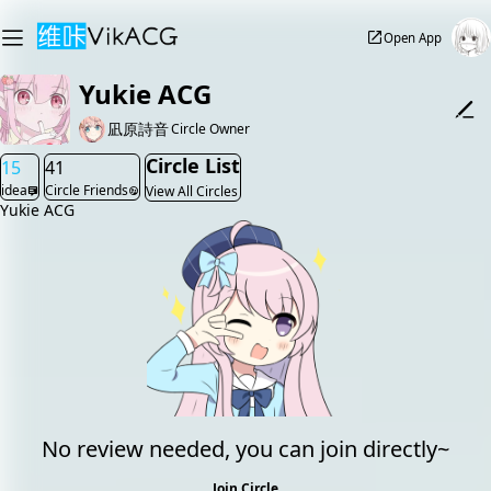
Open App
Yukie ACG
凪原詩音
Circle Owner
Circle List
15
41
idea
Circle Friends
View All Circles
Yukie ACG
No review needed, you can join directly~
Join Circle