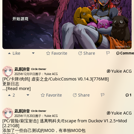
Like
Favorite
Share
Comme
凪原詩音
Circle Owner
Yukie ACG
2025年12月01日
圈子：Yukie ACG
[PC/卡牌/肉鸽] 虚妄之盒/CubicCosmos V0.14.3[776MB]
更新日志
...
[Read more]
2
Favorite
Share
1
凪原詩音
Circle Owner
Yukie ACG
2025年11月20日
圈子：Yukie ACG
[PC/冒险/刷宝射击] 逃离鸭科夫/Escape from Duckov V1.2.5+Mod
[2.21GB]
添加了一些自己测试的MOD，有单独MOD包