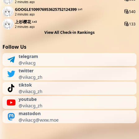
2 minutes ago
GOOGLE109976953625752124399
Lv1
540
2 minutes ago
上杉樱花
Lv2
133
2 minutes ago
View All Check-in Rankings
Follow Us
telegram
@vikacg
twitter
@vikacg_zh
tiktok
@vikacg_zh
youtube
@vikacg_zh
mastodon
@
vikacg@wxw.moe