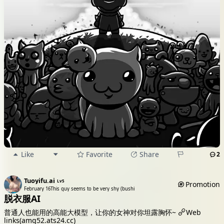
Like
Favorite
Share
2
Tuoyifu.ai
Lv5
Promotion
February 16
This guy seems to be very shy (bushi
脱衣服AI
普通人也能用的高能大模型，让你的女神对你坦露胸怀~
Web
links(amq52.ats24.cc)