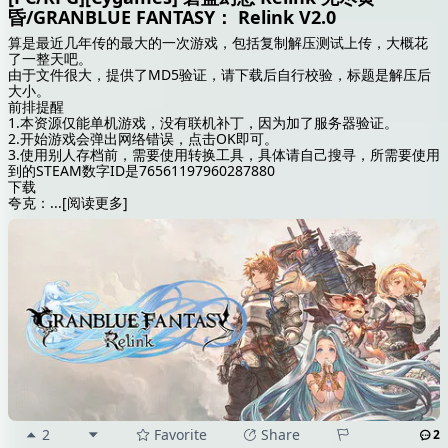
昏/GRANBLUE FANTASY： Relink V2.0
算是最近几年传的最大的一次游戏，包括复制解压测试上传，大概花
了一整天吧。
由于文件很大，提供了MD5验证，请下载后自行校验，标题是解压后
大小。
前排提醒
1.本资源仅能单机游戏，没有联机补丁，因为加了服务器验证。
2.开始游戏会弹出网络错误，点击OK即可。
3.使用别人存档前，需要使用转换工具，具体请自己搜寻，所需要使用
到的STEAM数字ID是76561197960287880
下载
夸克：
...
[阅读更多]
2
Favorite
Share
2