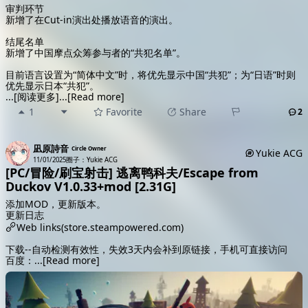
审判环节
新增了在Cut-in演出处播放语音的演出。
结尾名单
新增了中国摩点众筹参与者的“共犯名单”。
目前语言设置为“简体中文”时，将优先显示中国“共犯”；为“日语”时则
优先显示日本“共犯”。
...
[阅读更多]
...
[Read more]
1
Favorite
Share
2
凪原詩音
Circle Owner
Yukie ACG
11/01/2025
圈子：Yukie ACG
[PC/冒险/刷宝射击] 逃离鸭科夫/Escape from
Duckov V1.0.33+mod [2.31G]
添加MOD，更新版本。
更新日志
Web links(store.steampowered.com)
下载--自动检测有效性，失效3天内会补到原链接，手机可直接访问
百度：
...
[Read more]