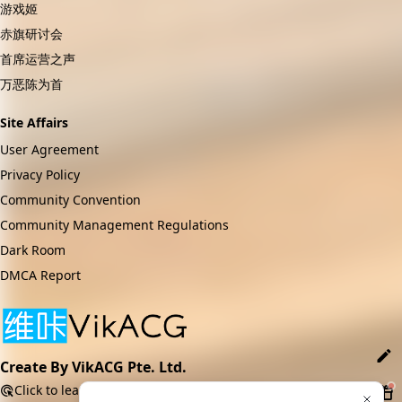
游戏姬
赤旗研讨会
首席运营之声
万恶陈为首
Site Affairs
User Agreement
Privacy Policy
Community Convention
Community Management Regulations
Dark Room
DMCA Report
Create By VikACG Pte. Ltd.
Click to learn more.