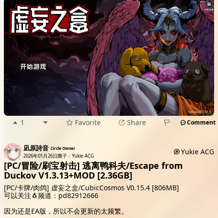
1
Favorite
Share
Comment
凪原詩音
Circle Owner
Yukie ACG
2026年01月26日
圈子：Yukie ACG
[PC/冒险/刷宝射击] 逃离鸭科夫/Escape from
Duckov V1.3.13+MOD [2.36GB]
[PC/卡牌/肉鸽] 虚妄之盒/CubicCosmos V0.15.4 [806MB]
可以关注🐧频道：pd82912666
因为还是EA版，所以不会更新的太频繁。