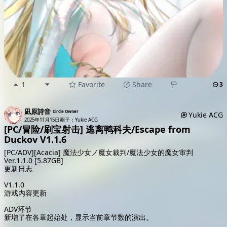
1
Favorite
Share
3
凪原詩音
Circle Owner
Yukie ACG
2025年11月15日
圈子：Yukie ACG
[PC/冒险/刷宝射击] 逃离鸭科夫/Escape from
Duckov V1.1.6
[PC/ADV][Acacia] 魔法少女ノ魔女裁判/魔法少女的魔女审判
Ver.1.1.0 [5.87GB]
更新日志
V1.1.0
游戏内容更新
ADV环节
新增了在各章起始处，显示当前章节数的演出。