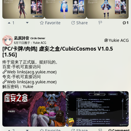
1
Favorite
Share
1
凪原詩音
Circle Owner
Yukie ACG
6月11日
圈子：Yukie ACG
[PC/卡牌/肉鸽] 虚妄之盒/CubicCosmos V1.0.5
[1.5G]
终于迎来了正式版。挺好玩的。
百度-手机可直接访问
Web links(acg.yukie.moe)
夸克-手机可直接访问
Web links(acg.yukie.moe)
解压密码：Yukie
2
Favorite
Share
Comment