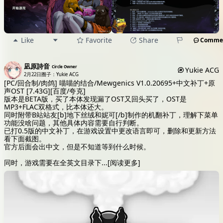
Like
Favorite
Share
Comme
凪原詩音
Circle Owner
Yukie ACG
2月22日
圈子：Yukie ACG
[PC/回合制/肉鸽] 喵喵的结合/Mewgenics V1.0.20695+中文补丁+原
声OST [7.43G][百度/夸克]
版本是BETA版，买了本体发现漏了OST又回头买了，OST是
MP3+FLAC双格式，比本体还大。
同时附带B站站友[b]地下丝绒和妮可[/b]制作的机翻补丁，理解下菜单
功能没啥问题，其他具体内容需要自行判断。
已打0.5版的中文补丁，在游戏设置中更改语言即可，删除和更新方法
看下面截图。
官方后面会出中文，但是不知道等到什么时候。
同时，游戏需要在全英文目录下
...
[阅读更多]