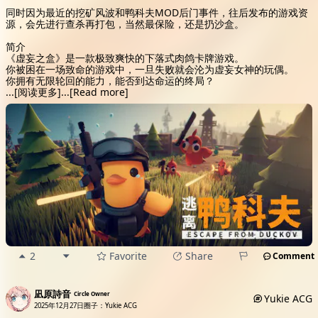
同时因为最近的挖矿风波和鸭科夫MOD后门事件，往后发布的游戏资
源，会先进行查杀再打包，当然最保险，还是扔沙盒。
简介
《虚妄之盒》是一款极致爽快的下落式肉鸽卡牌游戏。
你被困在一场致命的游戏中，一旦失败就会沦为虚妄女神的玩偶。
你拥有无限轮回的能力，能否到达命运的终局？
...
[阅读更多]
...
[Read more]
2
Favorite
Share
Comment
凪原詩音
Circle Owner
Yukie ACG
2025年12月27日
圈子：Yukie ACG