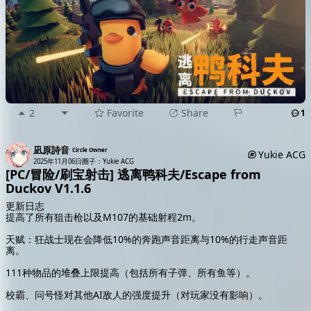
2
Favorite
Share
1
凪原詩音
Circle Owner
Yukie ACG
2025年11月06日
圈子：Yukie ACG
[PC/冒险/刷宝射击] 逃离鸭科夫/Escape from
Duckov V1.1.6
更新日志
提高了所有狙击枪以及M107的基础射程2m。
天赋：狂战士现在会降低10%的奔跑声音距离与10%的行走声音距
离。
111种物品的堆叠上限提高（包括所有子弹、所有鱼等）。
校霸、问号怪对其他AI敌人的强度提升（对玩家没有影响）。