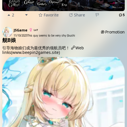
2
Favorite
Share
5
JSGame
Lv7
Promotion
11/10/2025
This guy seems to be very shy (bushi
舰B娘
引导海物娘们成为最优秀的领航员吧！
Web
links(www.beepin2games.site)