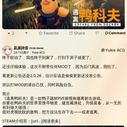
2
Favorite
Share
Comment
凪原詩音
Circle Owner
Yukie ACG
2月11日
圈子：Yukie ACG
终于联动了，我也终于到家了，打扫下房子就更了。
还没仔细体验，这次不附带任何MOD了，因为后门风波，我怕了。
看更新公告还是2.0.26，估计应该是偷偷更新还没发公告。
所以打MOD的请自己找，同时风险自负。
简介
《逃离鸭科夫》是一款鸭子题材PVE俯视角撤离射击游戏。
你要在鸭科夫的世界里搜寻物资，建造藏身处，升级装备，从一无所
有到做大做强；
面对虎视眈眈的敌鸭，想方设法生存下去——或者逃离。
STEAM介绍页：[url
...
[阅读更多]