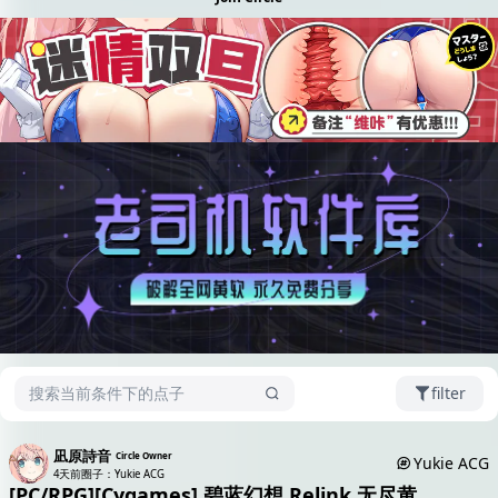
filter
凪原詩音
Circle Owner
Yukie ACG
4天前
圈子：Yukie ACG
[PC/RPG][Cygames] 碧蓝幻想 Relink 无尽黄