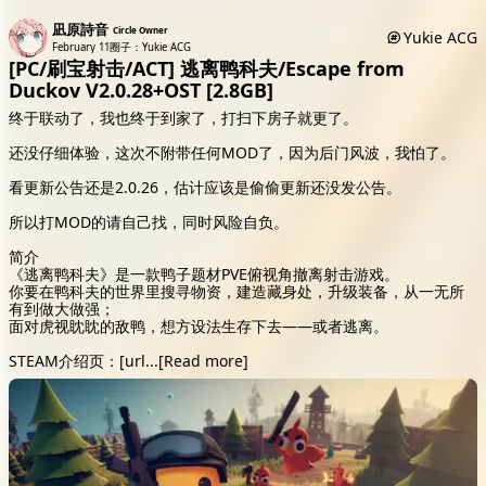
凪原詩音
Circle Owner
Yukie ACG
February 11
圈子：Yukie ACG
[PC/刷宝射击/ACT] 逃离鸭科夫/Escape from
Duckov V2.0.28+OST [2.8GB]
终于联动了，我也终于到家了，打扫下房子就更了。
还没仔细体验，这次不附带任何MOD了，因为后门风波，我怕了。
看更新公告还是2.0.26，估计应该是偷偷更新还没发公告。
所以打MOD的请自己找，同时风险自负。
简介
《逃离鸭科夫》是一款鸭子题材PVE俯视角撤离射击游戏。
你要在鸭科夫的世界里搜寻物资，建造藏身处，升级装备，从一无所
有到做大做强；
面对虎视眈眈的敌鸭，想方设法生存下去——或者逃离。
STEAM介绍页：[url
...
[Read more]