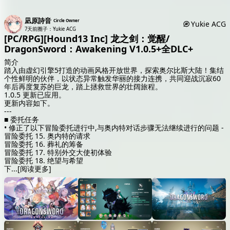
凪原詩音
Circle Owner
Yukie ACG
7天前
圈子：Yukie ACG
[PC/RPG][Hound13 Inc] 龙之剑：觉醒/
DragonSword：Awakening V1.0.5+全DLC+
简介
踏入由虚幻引擎5打造的动画风格开放世界，探索奥尔比斯大陆！集结
个性鲜明的伙伴，以状态异常触发华丽的接力连携，共同迎战沉寂60
年后再度复苏的巨龙，踏上拯救世界的壮阔旅程。
1.0.5 更新已应用。
更新内容如下。
---
■ 委托任务
• 修正了以下冒险委托进行中,与奥内特对话步骤无法继续进行的问题 -
冒险委托 15. 奥内特的请求
冒险委托 16. 葬礼的筹备
冒险委托 17. 特别外交大使初体验
冒险委托 18. 绝望与希望
下
...
[阅读更多]